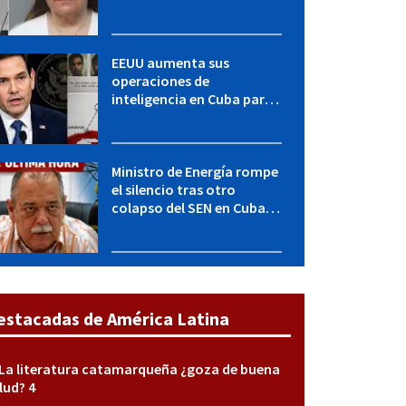
LICENCIA: una operación
encubierta destapó el
caso
EEUU aumenta sus
operaciones de
inteligencia en Cuba para
elevar la presión sobre el
régimen, según POLITICO
Ministro de Energía rompe
el silencio tras otro
colapso del SEN en Cuba:
"Seguimos adelante con
mucho empeño"
estacadas de América Latina
La literatura catamarqueña ¿goza de buena
lud? 4