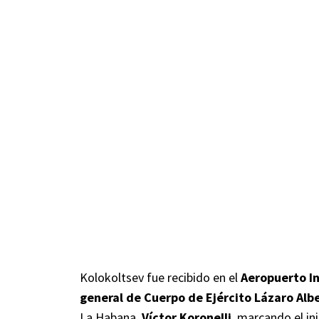
Kolokoltsev fue recibido en el
Aeropuerto In
general de Cuerpo de Ejército Lázaro Alb
La Habana,
Víctor Koronelli
, marcando el in