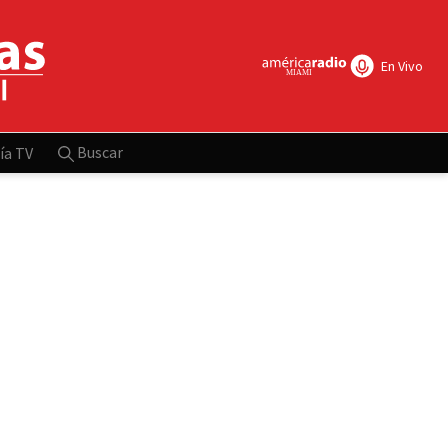
En Vivo
Buscar
ía TV