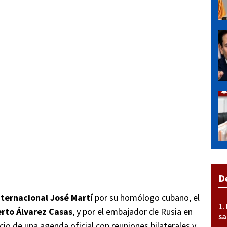
D
ternacional José Martí
por su homólogo cubano, el
erto Álvarez Casas
, y por el embajador de Rusia en
sa
icio de una agenda oficial con reuniones bilaterales y