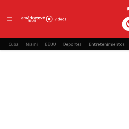
videos
Cuba
Miami
EEUU
Deportes
Entretenimientos