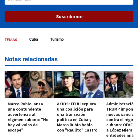
Suscribirme
TEMAS
Cuba
Turismo
Notas relacionadas
Marco Rubio lanza
AXIOS: EEUU explora
Administración
una contundente
una coalición para
TRUMP impone
advertencia al
una transición
nuevas sancion
régimen cubano: "No
política en Cuba y
contra el régim
hay válvulas de
Marco Rubio habla
cubano: OFAC in
escape"
con "Raulito" Castro
a López Miera y
entidades milit