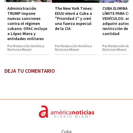
Administración
The New York Times:
CUBA ELIMINA EL
TRUMP impone
EEUU elevó a Cuba a
LÍMITE PARA CO
nuevas sanciones
"Prioridad 1" y creó
VEHÍCULOS: aut
contra el régimen
una fuerza especial
adquirir autos s
cubano: OFAC incluye
de la CIA
restricción de
a López Miera y
cantidad
entidades militares
Por Redacción América
Por Redacción América
Por Redacción Amé
Noticias Miami
Noticias Miami
Noticias Miami
DEJA TU COMENTARIO
Cuba