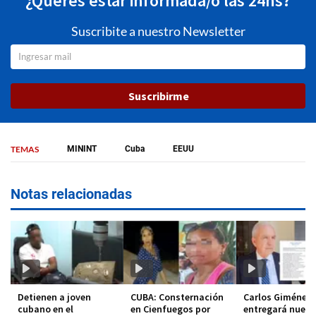
¿Querés estar informada/o las 24hs?
Suscribite a nuestro Newsletter
Suscribirme
TEMAS
MININT
Cuba
EEUU
Notas relacionadas
Detienen a joven
CUBA: Consternación
Carlos Giménez
cubano en el
en Cienfuegos por
entregará nueva 