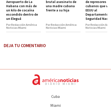
Aeropuerto de La
brutal asesinato de
de represores
Habana con más de
una madre cubana
cubanos que viv
un kilo de cocaína
frente a su hija
EEUU al
escondido dentro de
Departamento d
un Eleguá
Seguridad Nacio
Por Redacción América
Por Redacción América
Por Redacción Amé
Noticias Miami
Noticias Miami
Noticias Miami
DEJA TU COMENTARIO
Cuba
Miami