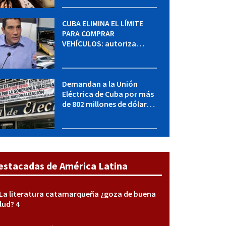
sabe del caso
CUBA ELIMINA EL LÍMITE
PARA COMPRAR
VEHÍCULOS: autoriza
adquirir autos sin
restricción de cantidad
Demandan a la Unión
Eléctrica de Cuba por más
de 802 millones de dólares
bajo la Ley Helms-Burton
estacadas de América Latina
La literatura catamarqueña ¿goza de buena
lud? 4