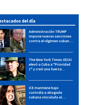
estacados del día
Administración TRUMP
impone nuevas sanciones
contra el régimen cubano:
OFAC incluye a López Miera
y entidades militares
The New York Times: EEUU
elevó a Cuba a "Prioridad
1" y creó una fuerza
especial de la CIA
ICE mantiene bajo
custodia a abogada
cubana vinculada al
MININT: esto es lo que se