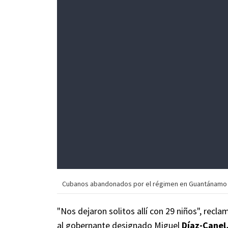
Cubanos abandonados por el régimen en Guantánamo se
"Nos dejaron solitos allí con 29 niños", recl
al gobernante designado Miguel
Díaz-Canel