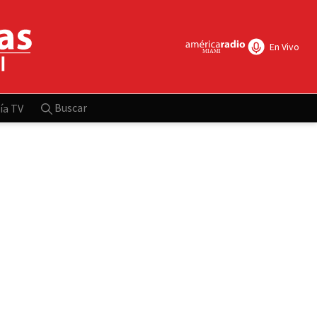
En Vivo
Buscar
ía TV