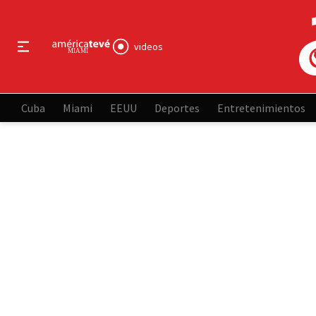
videos
Cuba
Miami
EEUU
Deportes
Entretenimientos