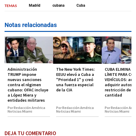
TEMAS
Madrid
cubana
Cuba
Notas relacionadas
Administración
The New York Times:
CUBA ELIMINA EL
TRUMP impone
EEUU elevó a Cuba a
LÍMITE PARA CO
nuevas sanciones
"Prioridad 1" y creó
VEHÍCULOS: aut
contra el régimen
una fuerza especial
adquirir autos s
cubano: OFAC incluye
de la CIA
restricción de
a López Miera y
cantidad
entidades militares
Por Redacción América
Por Redacción América
Por Redacción Amé
Noticias Miami
Noticias Miami
Noticias Miami
DEJA TU COMENTARIO