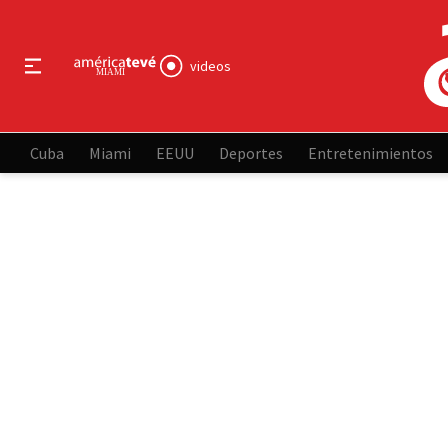
videos
Cuba
Miami
EEUU
Deportes
Entretenimientos