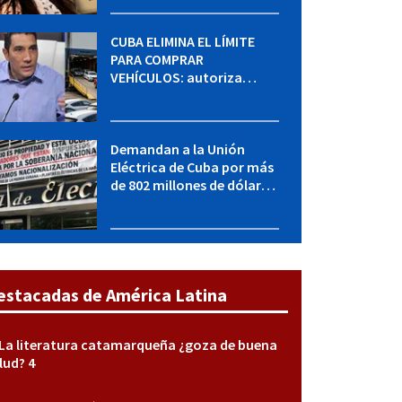
sabe del caso
CUBA ELIMINA EL LÍMITE
PARA COMPRAR
VEHÍCULOS: autoriza
adquirir autos sin
restricción de cantidad
Demandan a la Unión
Eléctrica de Cuba por más
de 802 millones de dólares
bajo la Ley Helms-Burton
estacadas de América Latina
La literatura catamarqueña ¿goza de buena
lud? 4