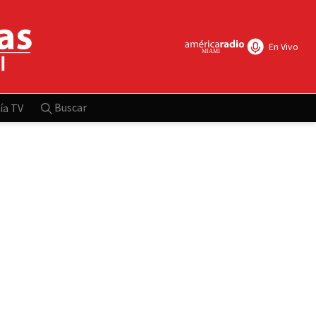
En Vivo
Buscar
ía TV