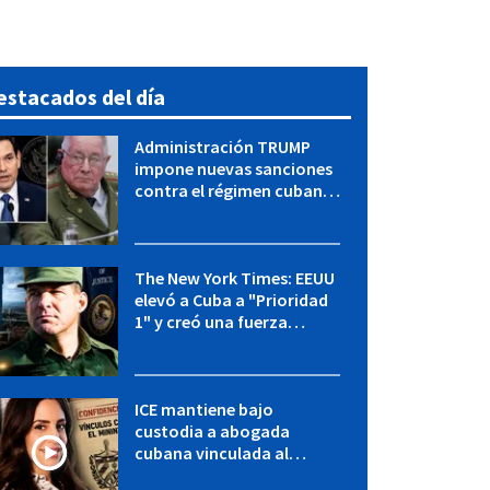
estacados del día
Administración TRUMP
impone nuevas sanciones
contra el régimen cubano:
OFAC incluye a López Miera
y entidades militares
The New York Times: EEUU
elevó a Cuba a "Prioridad
1" y creó una fuerza
especial de la CIA
ICE mantiene bajo
custodia a abogada
cubana vinculada al
MININT: esto es lo que se