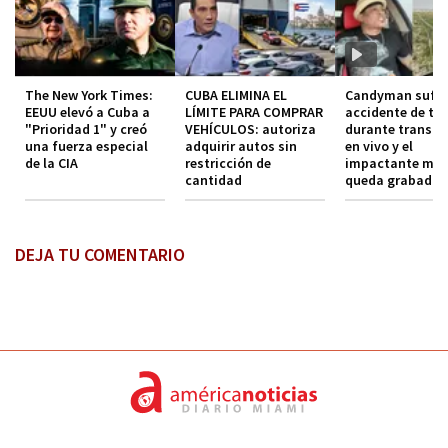
The New York Times:
CUBA ELIMINA EL
Candyman sufre
EEUU elevó a Cuba a
LÍMITE PARA COMPRAR
accidente de trá
"Prioridad 1" y creó
VEHÍCULOS: autoriza
durante transmi
una fuerza especial
adquirir autos sin
en vivo y el
de la CIA
restricción de
impactante mo
cantidad
queda grabado
DEJA TU COMENTARIO