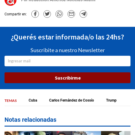
Compartir en:
¿Querés estar informada/o las 24hs?
Suscribite a nuestro Newsletter
Suscribirme
TEMAS
Cuba
Carlos Fernández de Cossío
Trump
Notas relacionadas