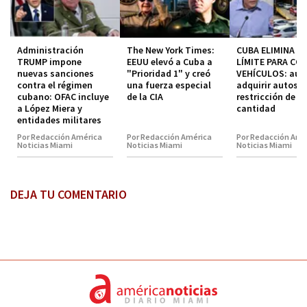
Administración
The New York Times:
CUBA ELIMINA EL
TRUMP impone
EEUU elevó a Cuba a
LÍMITE PARA CO
nuevas sanciones
"Prioridad 1" y creó
VEHÍCULOS: aut
contra el régimen
una fuerza especial
adquirir autos s
cubano: OFAC incluye
de la CIA
restricción de
a López Miera y
cantidad
entidades militares
Por Redacción América
Por Redacción América
Por Redacción Amé
Noticias Miami
Noticias Miami
Noticias Miami
DEJA TU COMENTARIO