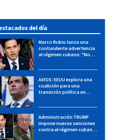
estacados del día
Marco Rubio lanza una
contundente advertencia
al régimen cubano: "No
hay válvulas de escape"
AXIOS: EEUU explora una
coalición para una
transición política en
Cuba y Marco Rubio habla
con "Raulito" Castro
Administración TRUMP
impone nuevas sanciones
contra el régimen cubano:
OFAC incluye a López Miera