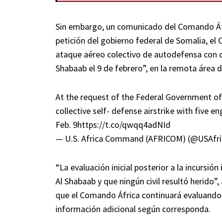
Sin embargo, un comunicado del Comando Áf
petición del gobierno federal de Somalia, el
ataque aéreo colectivo de autodefensa con c
Shabaab el 9 de febrero”, en la remota área 
At the request of the Federal Government o
collective self- defense airstrike with five 
Feb. 9
https://t.co/qwqq4adNId
— U.S. Africa Command (AFRICOM) (@USAf
“La evaluación inicial posterior a la incursió
Al Shabaab y que ningún civil resultó herido
que el Comando África continuará evaluando l
información adicional según corresponda.