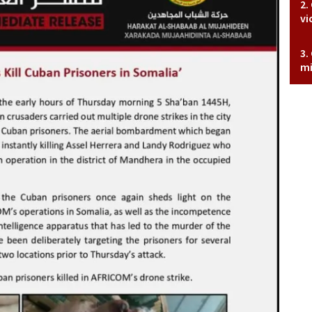
vi
mi