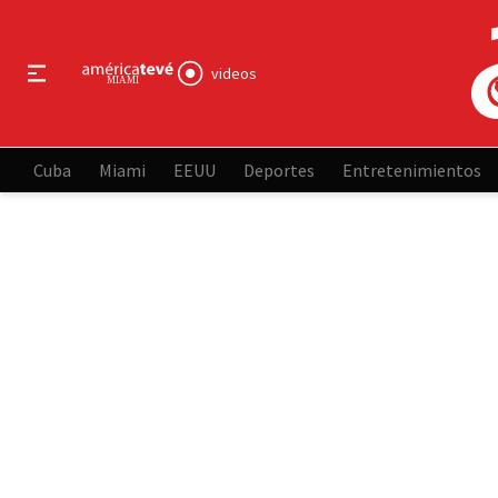
videos
Cuba
Miami
EEUU
Deportes
Entretenimientos