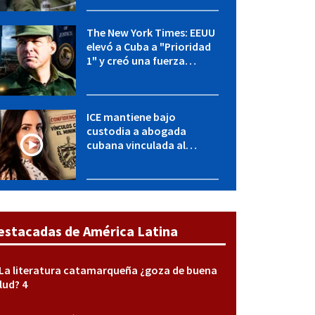
y entidades militares
The New York Times: EEUU
elevó a Cuba a "Prioridad
1" y creó una fuerza
especial de la CIA
ICE mantiene bajo
custodia a abogada
cubana vinculada al
MININT: esto es lo que se
sabe del caso
estacadas de América Latina
La literatura catamarqueña ¿goza de buena
lud? 4