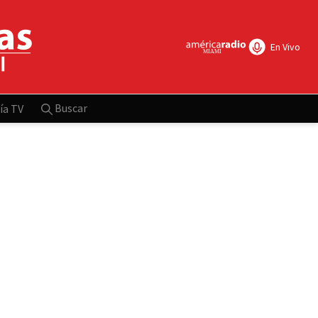
En Vivo
Buscar
ía TV