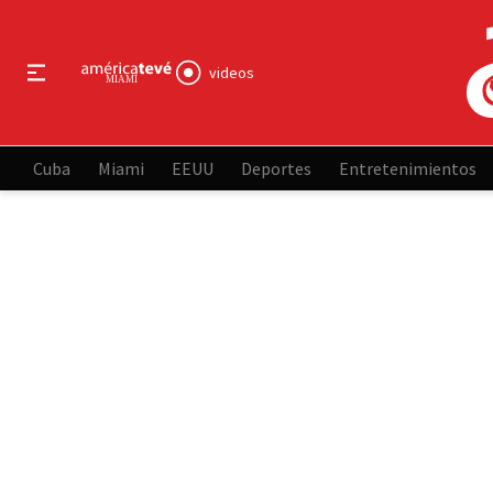
videos
Cuba
Miami
EEUU
Deportes
Entretenimientos