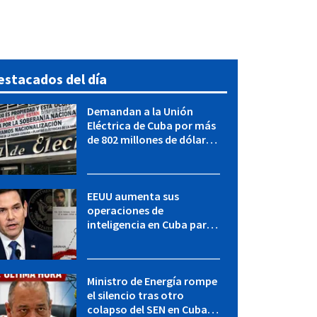
estacados del día
Demandan a la Unión
Eléctrica de Cuba por más
de 802 millones de dólares
bajo la Ley Helms-Burton
EEUU aumenta sus
operaciones de
inteligencia en Cuba para
elevar la presión sobre el
régimen, según POLITICO
Ministro de Energía rompe
el silencio tras otro
colapso del SEN en Cuba: