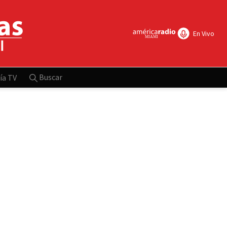
En Vivo
Buscar
ía TV