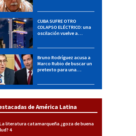
"Seguimos adelante con
mucho empeño"
CUBA SUFRE OTRO
COLAPSO ELÉCTRICO: una
oscilación vuelve a
desconectar el Sistema
Eléctrico Nacional
Bruno Rodríguez acusa a
Marco Rubio de buscar un
pretexto para una
agresión militar contra
Cuba
estacadas de América Latina
La literatura catamarqueña ¿goza de buena
lud? 4