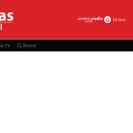
En Vivo
Buscar
ía TV