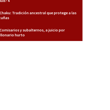
lud? 4
Chaku: Tradición ancestral que protege a las
cuñas
Comisarios y subalternos, a juicio por
llonario hurto