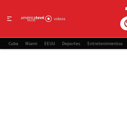
videos
Cuba
Miami
EEUU
Deportes
Entretenimientos