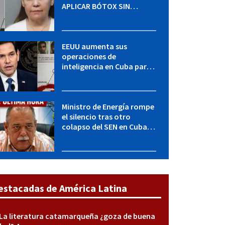
APLICAR BÓTOX SIN
LICENCIA: una operación
encubierta destapó el
caso
EEUU aumenta sus
operaciones de
inteligencia en Cuba para
elevar la presión sobre el
régimen, según POLITICO
Ministro de Energía rompe
el silencio tras otro
colapso del SEN en Cuba:
"Seguimos adelante con
mucho empeño"
estacadas de América Latina
La literatura catamarqueña ¿goza de buena