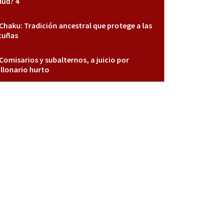
lud? 4
Chaku: Tradición ancestral que protege a las
cuñas
Comisarios y subalternos, a juicio por
llonario hurto