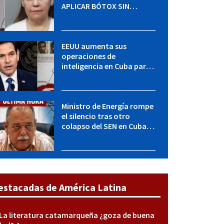
APLICAR BÓTOX SIN
LICENCIA: una operación
encubierta destapó el
caso
EEUU aumenta sus
operaciones de
inteligencia en Cuba para
elevar la presión sobre el
régimen, según POLITICO
Ministro de Energía rompe
el silencio tras otro
colapso del SEN en Cuba:
"Seguimos adelante con
mucho empeño"
estacadas de América Latina
La literatura catamarqueña ¿goza de buena