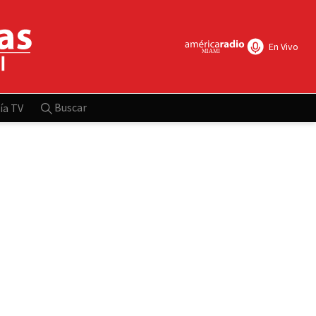
En Vivo
Buscar
ía TV