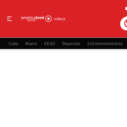
videos
Cuba
Miami
EEUU
Deportes
Entretenimientos