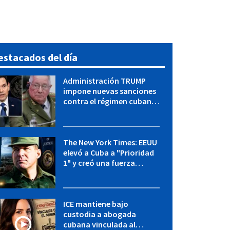
estacados del día
Administración TRUMP
impone nuevas sanciones
contra el régimen cubano:
OFAC incluye a López Miera
y entidades militares
The New York Times: EEUU
elevó a Cuba a "Prioridad
1" y creó una fuerza
especial de la CIA
ICE mantiene bajo
custodia a abogada
cubana vinculada al