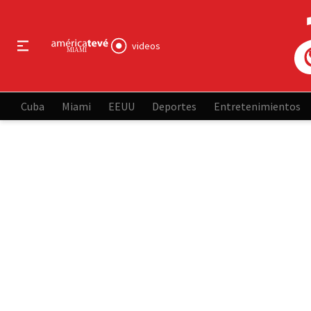
videos
Cuba
Miami
EEUU
Deportes
Entretenimientos