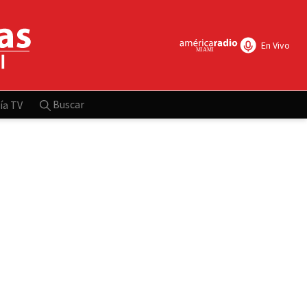
En Vivo
Buscar
ía TV