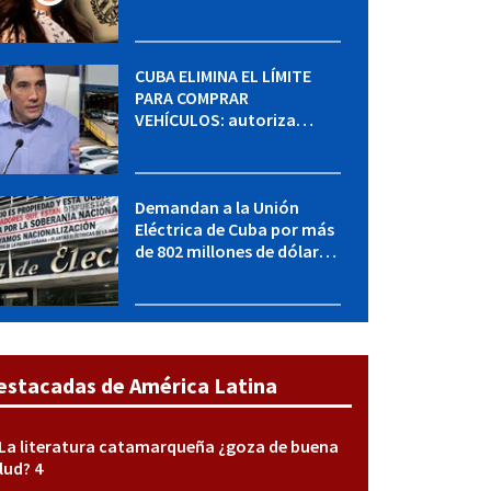
MININT: esto es lo que se
sabe del caso
CUBA ELIMINA EL LÍMITE
PARA COMPRAR
VEHÍCULOS: autoriza
adquirir autos sin
restricción de cantidad
Demandan a la Unión
Eléctrica de Cuba por más
de 802 millones de dólares
bajo la Ley Helms-Burton
estacadas de América Latina
La literatura catamarqueña ¿goza de buena
lud? 4