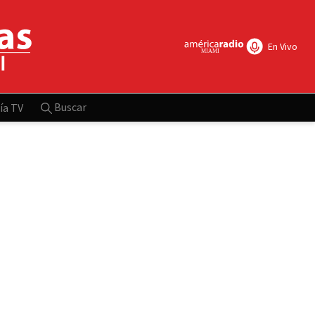
En Vivo
Buscar
ía TV