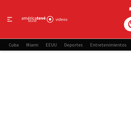
videos
Cuba
Miami
EEUU
Deportes
Entretenimientos