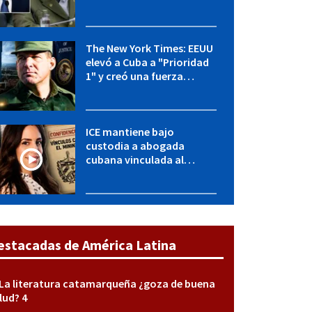
OFAC incluye a López Miera
y entidades militares
The New York Times: EEUU
elevó a Cuba a "Prioridad
1" y creó una fuerza
especial de la CIA
ICE mantiene bajo
custodia a abogada
cubana vinculada al
MININT: esto es lo que se
sabe del caso
estacadas de América Latina
La literatura catamarqueña ¿goza de buena
lud? 4