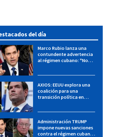
estacados del día
Marco Rubio lanza una
contundente advertencia
al régimen cubano: "No
hay válvulas de escape"
AXIOS: EEUU explora una
coalición para una
transición política en
Cuba y Marco Rubio habla
con "Raulito" Castro
Administración TRUMP
impone nuevas sanciones
contra el régimen cubano: