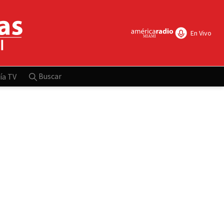
En Vivo
Buscar
ía TV