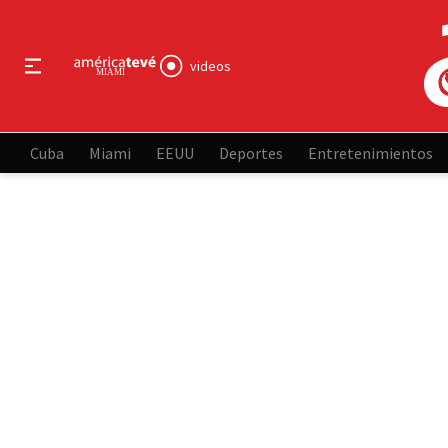
videos
Cuba
Miami
EEUU
Deportes
Entretenimientos