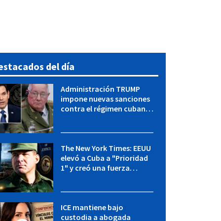
estacados del día
Administración TRUMP
impone nuevas sanciones
contra el régimen cubano:
OFAC incluye a López Miera
y entidades militares
The New York Times: EEUU
elevó a Cuba a "Prioridad
1" y creó una fuerza
especial de la CIA
ICE mantiene bajo
custodia a abogada