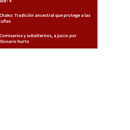
lud? 4
Chaku: Tradición ancestral que protege a las
cuñas
Comisarios y subalternos, a juicio por
llonario hurto