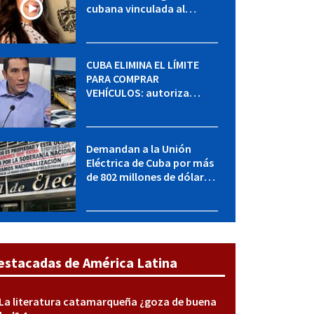
cubana vinculada al
MININT: esto es lo que se
sabe del caso
CUBA ELIMINA EL LÍMITE
PARA COMPRAR
VEHÍCULOS: autoriza
adquirir autos sin
restricción de cantidad
Demandan a la Unión
Eléctrica de Cuba por más
de 802 millones de dólares
bajo la Ley Helms-Burton
estacadas de América Latina
La literatura catamarqueña ¿goza de buena