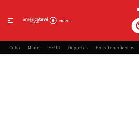
videos
Cuba
Miami
EEUU
Deportes
Entretenimientos