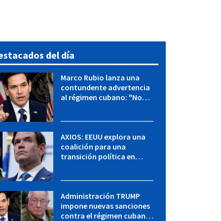
estacados del día
Marco Rubio lanza una
contundente advertencia
al régimen cubano: "No
hay válvulas de escape"
AXIOS: EEUU explora una
coalición para una
transición política en
Cuba y Marco Rubio habla
con "Raulito" Castro
Administración TRUMP
impone nuevas sanciones
contra el régimen cubano: