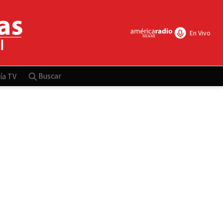
En Vivo
Buscar
ía TV