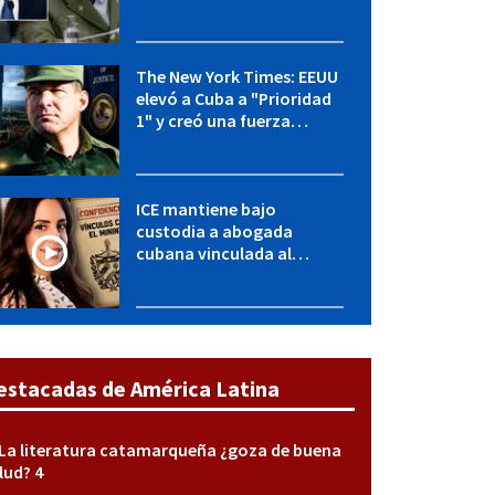
OFAC incluye a López Miera
y entidades militares
The New York Times: EEUU
elevó a Cuba a "Prioridad
1" y creó una fuerza
especial de la CIA
ICE mantiene bajo
custodia a abogada
cubana vinculada al
MININT: esto es lo que se
sabe del caso
estacadas de América Latina
La literatura catamarqueña ¿goza de buena
lud? 4