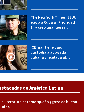
OFAC incluye a López Miera
y entidades militares
The New York Times: EEUU
elevó a Cuba a "Prioridad
1" y creó una fuerza
especial de la CIA
ICE mantiene bajo
custodia a abogada
cubana vinculada al
MININT: esto es lo que se
sabe del caso
estacadas de América Latina
La literatura catamarqueña ¿goza de buena
lud? 4