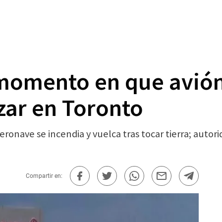
 momento en que avión
izar en Toronto
onave se incendia y vuelca tras tocar tierra; autori
Compartir en: