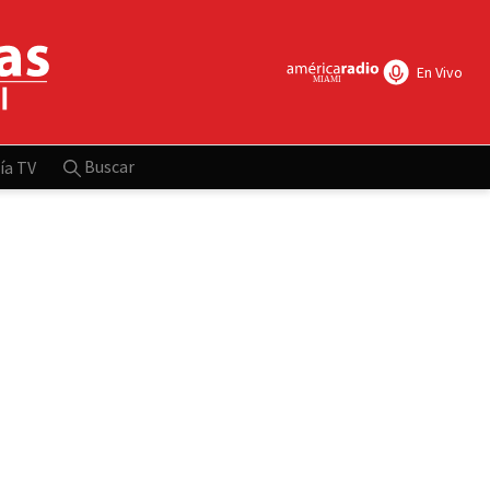
En Vivo
Buscar
ía TV