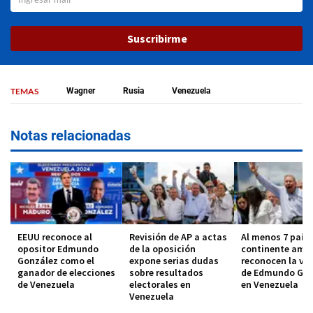
Suscribirme
TEMAS
Wagner
Rusia
Venezuela
Notas relacionadas
EEUU reconoce al
Revisión de AP a actas
Al menos 7 paíse
opositor Edmundo
de la oposición
continente ame
González como el
expone serias dudas
reconocen la vic
ganador de elecciones
sobre resultados
de Edmundo Gon
de Venezuela
electorales en
en Venezuela
Venezuela