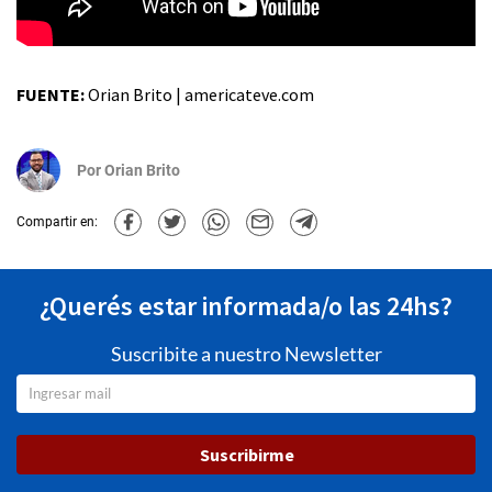
FUENTE:
Orian Brito | americateve.com
Por
Orian Brito
Compartir en:
¿Querés estar informada/o las 24hs?
Suscribite a nuestro Newsletter
Suscribirme