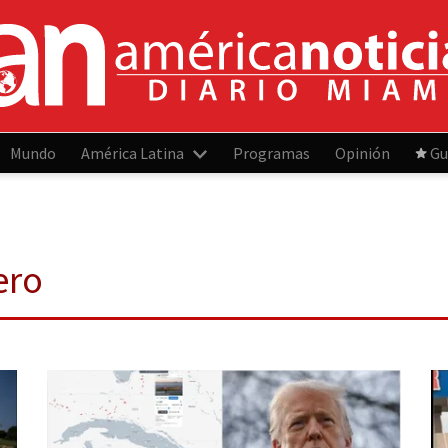
Mundo
América Latina
Programas
Opinión
Gu
ero