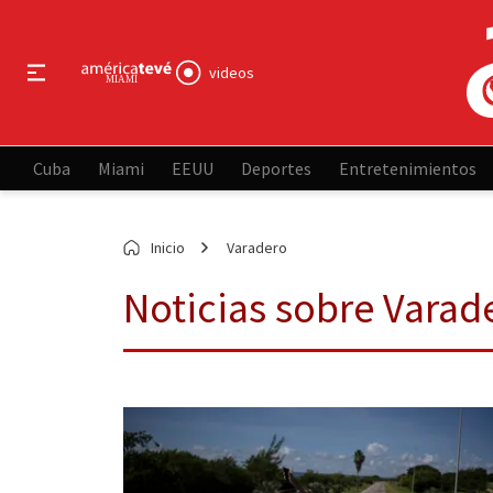
videos
Cuba
Miami
EEUU
Deportes
Entretenimientos
Inicio
Varadero
Noticias sobre Varad