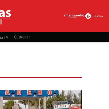
En Vivo
Buscar
ía TV