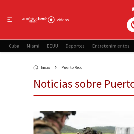
videos
Cuba
Miami
EEUU
Deportes
Entretenimientos
Inicio
Puerto Rico
Noticias sobre Puert