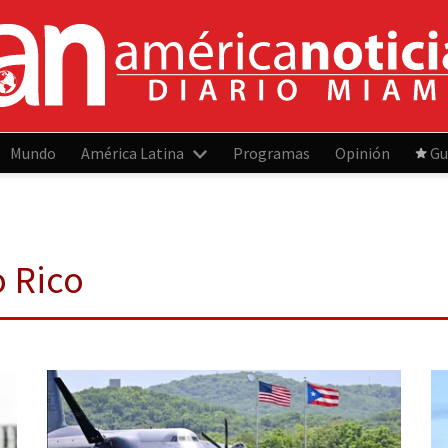
Mundo
América Latina
Programas
Opinión
Gu
o Rico