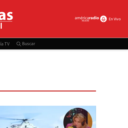
En Vivo
Buscar
ía TV