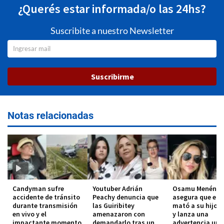
¿Querés estar informada/o las 24hs?
Suscribite a nuestro Newsletter
Suscribirme
Notas relacionadas
Candyman sufre
Youtuber Adrián
Osamu Menénde
accidente de tránsito
Peachy denuncia que
asegura que el 
durante transmisión
las Guiribitey
mató a su hijo 
en vivo y el
amenazaron con
y lanza una
impactante momento
demandarlo tras un
advertencia urg