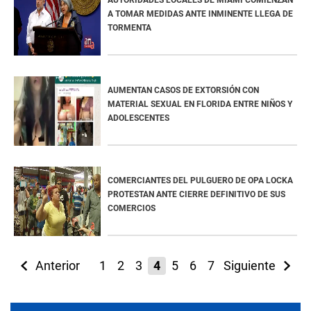
AUTORIDADES LOCALES DE MIAMI COMIENZAN
A TOMAR MEDIDAS ANTE INMINENTE LLEGA DE
TORMENTA
AUMENTAN CASOS DE EXTORSIÓN CON
MATERIAL SEXUAL EN FLORIDA ENTRE NIÑOS Y
ADOLESCENTES
COMERCIANTES DEL PULGUERO DE OPA LOCKA
PROTESTAN ANTE CIERRE DEFINITIVO DE SUS
COMERCIOS
Anterior
1
2
3
4
5
6
7
Siguiente
8
9
10
11