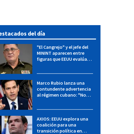
estacados del día
"El Cangrejo" y el jefe del
MININT aparecen entre
figuras que EEUU evalúa
para una transición en
Cuba
Marco Rubio lanza una
contundente advertencia
al régimen cubano: "No
hay válvulas de escape"
AXIOS: EEUU explora una
coalición para una
transición política en