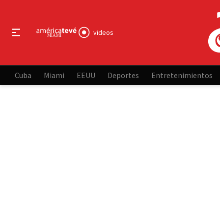
videos
Cuba
Miami
EEUU
Deportes
Entretenimientos