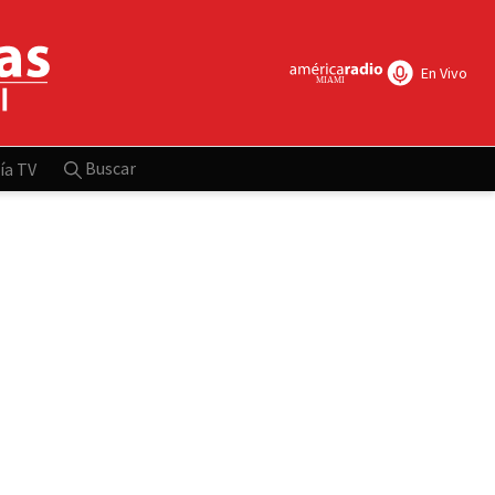
En Vivo
Buscar
ía TV