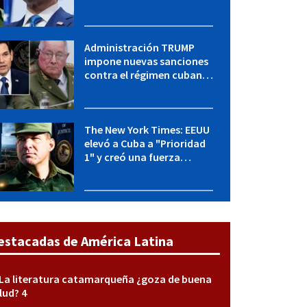
Cuba y Marco Rubio habla
con "Raulito" Castro
Administración TRUMP
impone nuevas sanciones
contra el régimen cubano:
OFAC incluye a López Miera
y entidades militares
The New York Times: EEUU
elevó a Cuba a "Prioridad
1" y creó una fuerza
especial de la CIA
estacadas de América Latina
La literatura catamarqueña ¿goza de buena
lud? 4