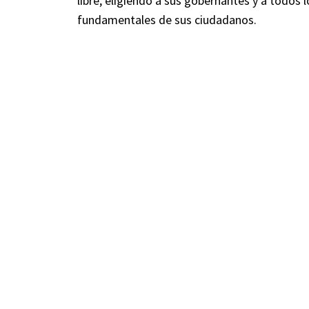
libre, eligiendo a sus gobernantes y a todos 
fundamentales de sus ciudadanos.