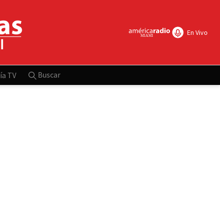
En Vivo
Buscar
ía TV