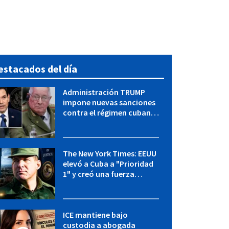
estacados del día
Administración TRUMP
impone nuevas sanciones
contra el régimen cubano:
OFAC incluye a López Miera
y entidades militares
The New York Times: EEUU
elevó a Cuba a "Prioridad
1" y creó una fuerza
especial de la CIA
ICE mantiene bajo
custodia a abogada