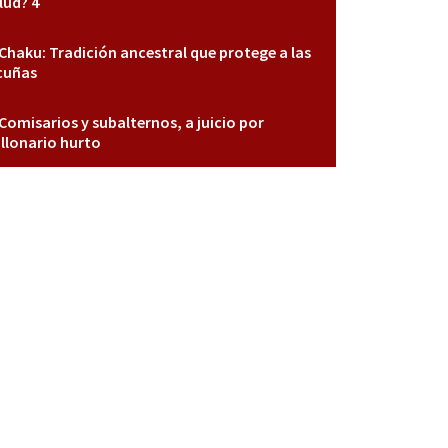
lud? 4
Chaku: Tradición ancestral que protege a las
cuñas
Comisarios y subalternos, a juicio por
llonario hurto