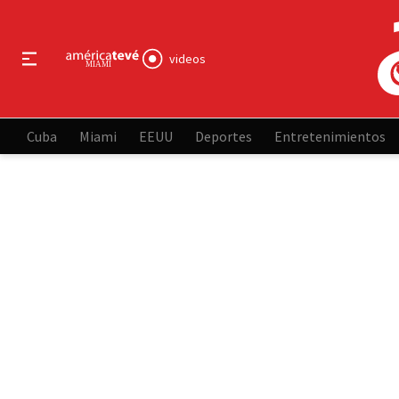
videos
Cuba
Miami
EEUU
Deportes
Entretenimientos