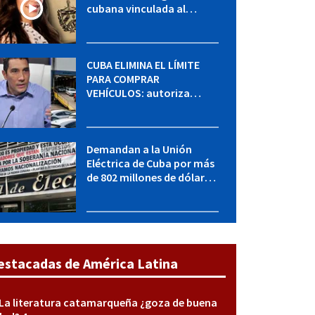
cubana vinculada al
MININT: esto es lo que se
sabe del caso
CUBA ELIMINA EL LÍMITE
PARA COMPRAR
VEHÍCULOS: autoriza
adquirir autos sin
restricción de cantidad
Demandan a la Unión
Eléctrica de Cuba por más
de 802 millones de dólares
bajo la Ley Helms-Burton
estacadas de América Latina
La literatura catamarqueña ¿goza de buena