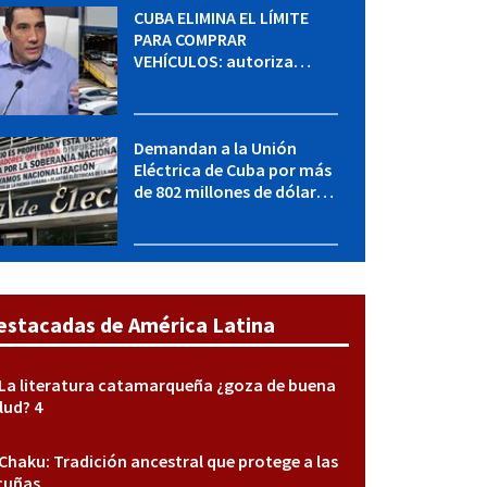
CUBA ELIMINA EL LÍMITE
PARA COMPRAR
VEHÍCULOS: autoriza
adquirir autos sin
restricción de cantidad
Demandan a la Unión
Eléctrica de Cuba por más
de 802 millones de dólares
bajo la Ley Helms-Burton
estacadas de América Latina
La literatura catamarqueña ¿goza de buena
lud? 4
Chaku: Tradición ancestral que protege a las
cuñas