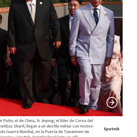
 Putin; el de China, Xi Jinping; el líder de Corea del
hehbaz Sharif, llegan a un desfile militar con motivo
Sputnik
unda Guerra Mundial, en la Puerta de Tiananmen de