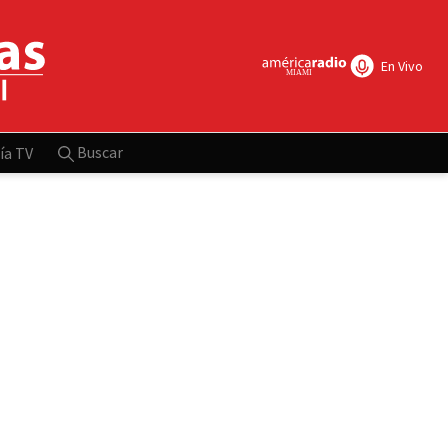
En Vivo
Buscar
ía TV