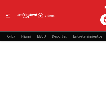
videos
Cuba
Miami
EEUU
Deportes
Entretenimientos