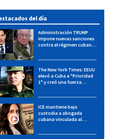
estacados del día
Administración TRUMP
impone nuevas sanciones
contra el régimen cubano:
OFAC incluye a López Miera
y entidades militares
The New York Times: EEUU
elevó a Cuba a "Prioridad
1" y creó una fuerza
especial de la CIA
ICE mantiene bajo
custodia a abogada
cubana vinculada al
MININT: esto es lo que se
sabe del caso