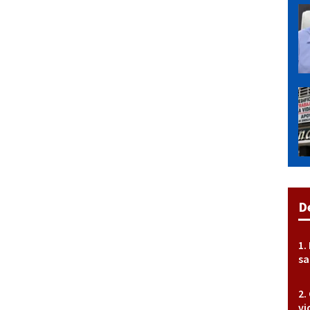
D
sa
vi