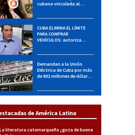
cubana vinculada al
MININT: esto es lo que se
sabe del caso
CUBA ELIMINA EL LÍMITE
PARA COMPRAR
VEHÍCULOS: autoriza
adquirir autos sin
restricción de cantidad
Demandan a la Unión
Eléctrica de Cuba por más
de 802 millones de dólares
bajo la Ley Helms-Burton
estacadas de América Latina
La literatura catamarqueña ¿goza de buena