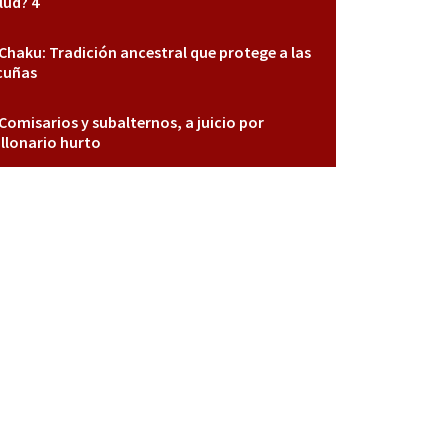
lud? 4
Chaku: Tradición ancestral que protege a las
cuñas
Comisarios y subalternos, a juicio por
llonario hurto