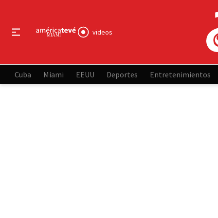
videos
Cuba
Miami
EEUU
Deportes
Entretenimientos