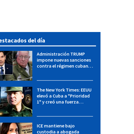
estacados del día
Administración TRUMP
impone nuevas sanciones
contra el régimen cubano:
OFAC incluye a López Miera
y entidades militares
The New York Times: EEUU
elevó a Cuba a "Prioridad
1" y creó una fuerza
especial de la CIA
ICE mantiene bajo
custodia a abogada