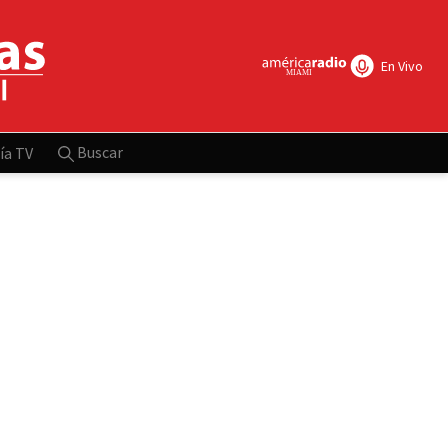
En Vivo
Buscar
ía TV