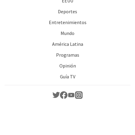
EEUU
Deportes
Entretenimientos
Mundo
América Latina
Programas
Opinión
Guía TV
Dónde vernos
Quienes somos
Reglas Concurso
RSS
Contacto
Empleos
Copyright americateve 2026. Todos los derechos reservados.