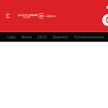
videos
Cuba
Miami
EEUU
Deportes
Entretenimientos