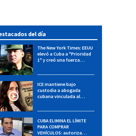
estacados del día
The New York Times: EEUU
elevó a Cuba a "Prioridad
1" y creó una fuerza
especial de la CIA
ICE mantiene bajo
custodia a abogada
cubana vinculada al
MININT: esto es lo que se
sabe del caso
CUBA ELIMINA EL LÍMITE
PARA COMPRAR
VEHÍCULOS: autoriza