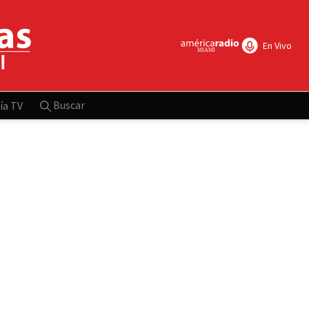
En Vivo
Buscar
ía TV