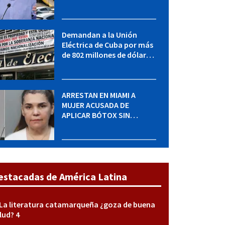
adquirir autos sin
restricción de cantidad
Demandan a la Unión
Eléctrica de Cuba por más
de 802 millones de dólares
bajo la Ley Helms-Burton
ARRESTAN EN MIAMI A
MUJER ACUSADA DE
APLICAR BÓTOX SIN
LICENCIA: una operación
encubierta destapó el
caso
estacadas de América Latina
La literatura catamarqueña ¿goza de buena
lud? 4