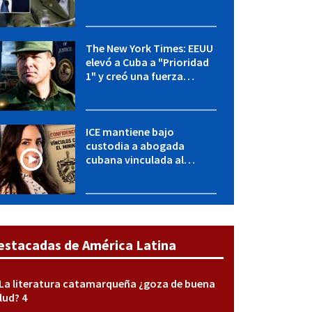
OFAC incluye a López Miera
y entidades militares
The New York Times: EEUU
elevó a Cuba a "Prioridad
1" y creó una fuerza
especial de la CIA
ICE mantiene bajo
custodia a abogada
cubana vinculada al
MININT: esto es lo que se
sabe del caso
estacadas de América Latina
La literatura catamarqueña ¿goza de buena
lud? 4