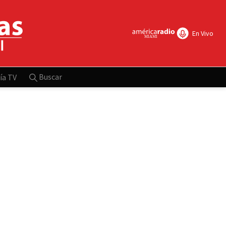
En Vivo
Buscar
ía TV