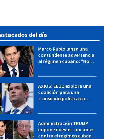
estacados del día
Marco Rubio lanza una
contundente advertencia
al régimen cubano: "No
hay válvulas de escape"
AXIOS: EEUU explora una
coalición para una
transición política en
Cuba y Marco Rubio habla
con "Raulito" Castro
Administración TRUMP
impone nuevas sanciones
contra el régimen cubano: