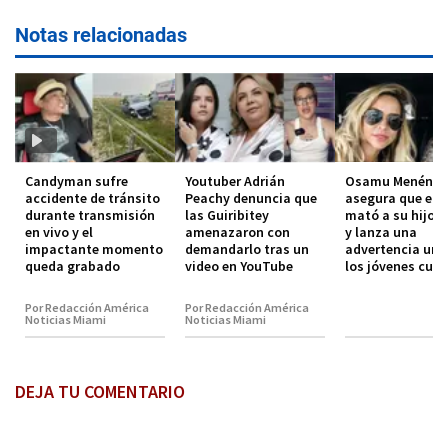
Notas relacionadas
Candyman sufre
Youtuber Adrián
Osamu Menénde
accidente de tránsito
Peachy denuncia que
asegura que el 
durante transmisión
las Guiribitey
mató a su hijo 
en vivo y el
amenazaron con
y lanza una
impactante momento
demandarlo tras un
advertencia urg
queda grabado
video en YouTube
los jóvenes cub
Por Redacción América
Por Redacción América
Noticias Miami
Noticias Miami
DEJA TU COMENTARIO