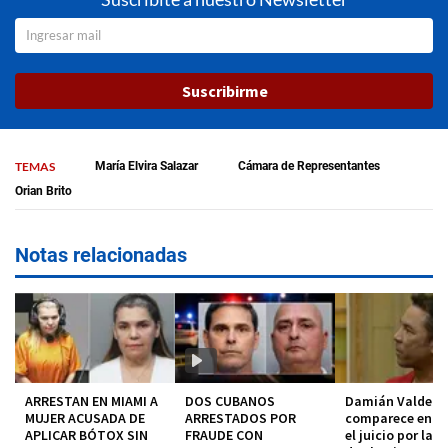
Suscribirme
TEMAS
María Elvira Salazar
Cámara de Representantes
Orian Brito
Notas relacionadas
ARRESTAN EN MIAMI A
DOS CUBANOS
Damián Valdez
MUJER ACUSADA DE
ARRESTADOS POR
comparece en co
APLICAR BÓTOX SIN
FRAUDE CON
el juicio por la 