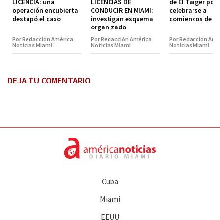
LICENCIA: una
LICENCIAS DE
de El Taiger pod
operación encubierta
CONDUCIR EN MIAMI:
celebrarse a
destapó el caso
investigan esquema
comienzos de 2
organizado
Por Redacción América
Por Redacción América
Por Redacción Amé
Noticias Miami
Noticias Miami
Noticias Miami
DEJA TU COMENTARIO
Cuba
Miami
EEUU