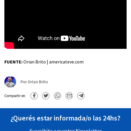
FUENTE:
Orian Brito | americateve.com
Por
Orian Brito
Compartir en:
¿Querés estar informada/o las 24hs?
Suscribite a nuestro Newsletter