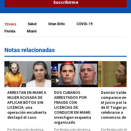
Suscribirme
TEMAS
Salud
Orian Brito
COVID-19
Florida
Miami
Notas relacionadas
ARRESTAN EN MIAMI A
DOS CUBANOS
Damián Valdez
MUJER ACUSADA DE
ARRESTADOS POR
comparece en co
APLICAR BÓTOX SIN
FRAUDE CON
el juicio por la 
LICENCIA: una
LICENCIAS DE
de El Taiger pod
operación encubierta
CONDUCIR EN MIAMI:
celebrarse a
destapó el caso
investigan esquema
comienzos de 2
organizado
Por Redacción América
Por Redacción América
Por Redacción Amé