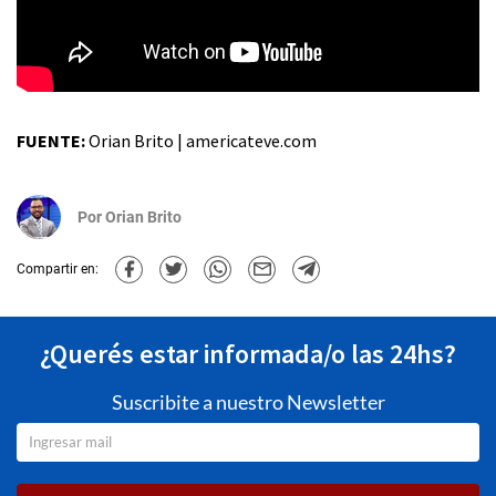
FUENTE:
Orian Brito | americateve.com
Por
Orian Brito
Compartir en:
¿Querés estar informada/o las 24hs?
Suscribite a nuestro Newsletter