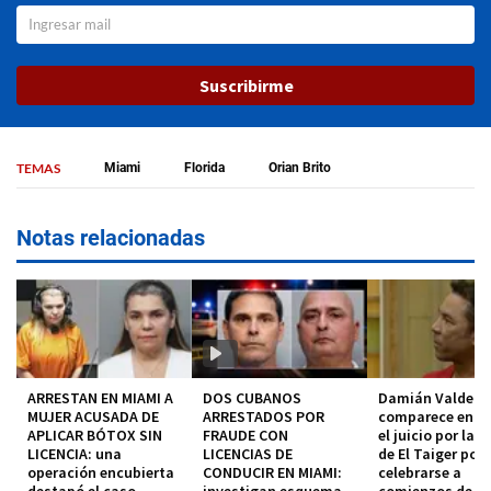
Suscribirme
TEMAS
Miami
Florida
Orian Brito
Notas relacionadas
ARRESTAN EN MIAMI A
DOS CUBANOS
Damián Valdez
MUJER ACUSADA DE
ARRESTADOS POR
comparece en co
APLICAR BÓTOX SIN
FRAUDE CON
el juicio por la 
LICENCIA: una
LICENCIAS DE
de El Taiger pod
operación encubierta
CONDUCIR EN MIAMI:
celebrarse a
destapó el caso
investigan esquema
comienzos de 2