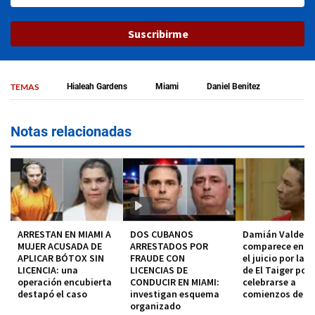
Suscribirme
TEMAS
Hialeah Gardens
Miami
Daniel Benitez
Notas relacionadas
ARRESTAN EN MIAMI A
DOS CUBANOS
Damián Valdez
MUJER ACUSADA DE
ARRESTADOS POR
comparece en co
APLICAR BÓTOX SIN
FRAUDE CON
el juicio por la 
LICENCIA: una
LICENCIAS DE
de El Taiger pod
operación encubierta
CONDUCIR EN MIAMI:
celebrarse a
destapó el caso
investigan esquema
comienzos de 2
organizado