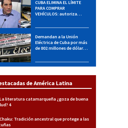
CUBA ELIMINA EL LÍMITE
PARA COMPRAR
VEHÍCULOS: autoriza
adquirir autos sin
restricción de cantidad
Demandan a la Unión
Eléctrica de Cuba por más
de 802 millones de dólares
bajo la Ley Helms-Burton
estacadas de América Latina
La literatura catamarqueña ¿goza de buena
lud? 4
Chaku: Tradición ancestral que protege a las
cuñas