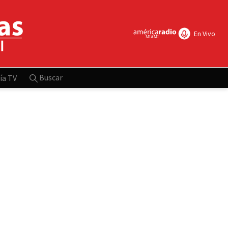
En Vivo
Buscar
ía TV