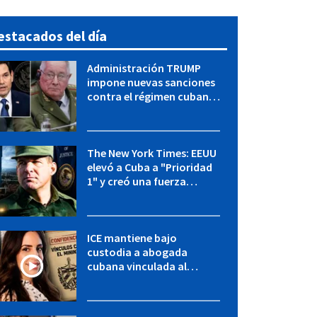
estacados del día
Administración TRUMP
impone nuevas sanciones
contra el régimen cubano:
OFAC incluye a López Miera
y entidades militares
The New York Times: EEUU
elevó a Cuba a "Prioridad
1" y creó una fuerza
especial de la CIA
ICE mantiene bajo
custodia a abogada
cubana vinculada al
MININT: esto es lo que se
sabe del caso