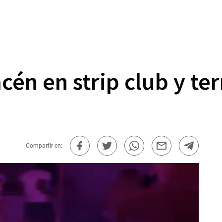
cén en strip club y te
Compartir en: