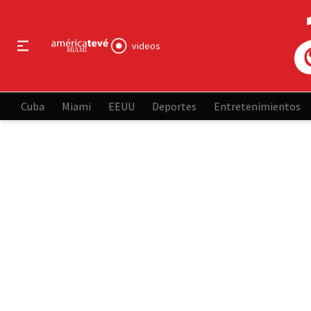
videos
Cuba
Miami
EEUU
Deportes
Entretenimientos