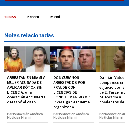
TEMAS
Kendall
Miami
Notas relacionadas
ARRESTAN EN MIAMI A
DOS CUBANOS
Damián Valdez
MUJER ACUSADA DE
ARRESTADOS POR
comparece en co
APLICAR BÓTOX SIN
FRAUDE CON
el juicio por la 
LICENCIA: una
LICENCIAS DE
de El Taiger pod
operación encubierta
CONDUCIR EN MIAMI:
celebrarse a
destapó el caso
investigan esquema
comienzos de 2
organizado
Por Redacción América
Por Redacción América
Por Redacción Amé
Noticias Miami
Noticias Miami
Noticias Miami