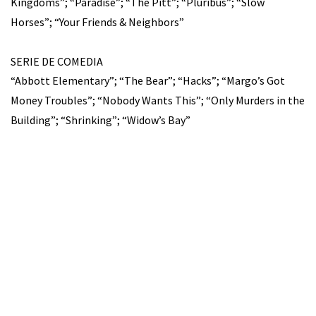
Kingdoms”; “Paradise”; “The Pitt”; “Pluribus”; “Slow
Horses”; “Your Friends & Neighbors”
SERIE DE COMEDIA
“Abbott Elementary”; “The Bear”; “Hacks”; “Margo’s Got
Money Troubles”; “Nobody Wants This”; “Only Murders in the
Building”; “Shrinking”; “Widow’s Bay”