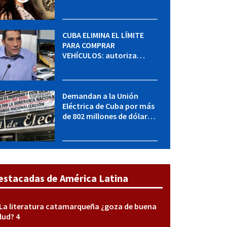
MININT: esto es lo que se
sabe del caso
CUBA ELIMINA EL LÍMITE
PARA COMPRAR
VEHÍCULOS: autoriza
adquirir autos sin
restricción de cantidad
Demandan a la Unión
Eléctrica de Cuba por más
de 802 millones de dólares
bajo la Ley Helms-Burton
estacadas de América Latina
La literatura catamarqueña ¿goza de buena
lud? 4