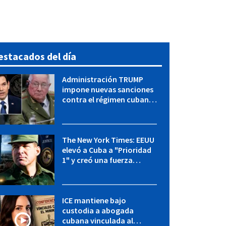
estacados del día
Administración TRUMP
impone nuevas sanciones
contra el régimen cubano:
OFAC incluye a López Miera
y entidades militares
The New York Times: EEUU
elevó a Cuba a "Prioridad
1" y creó una fuerza
especial de la CIA
ICE mantiene bajo
custodia a abogada
cubana vinculada al