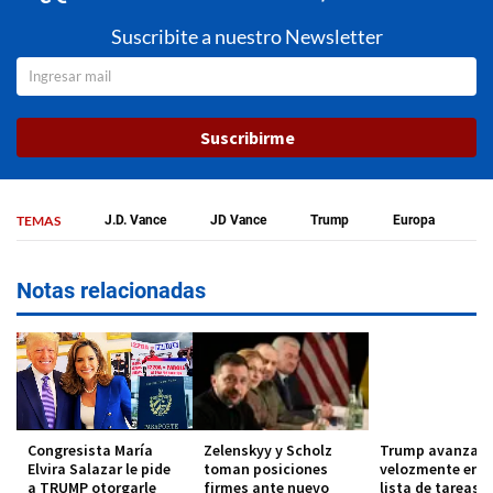
Suscribite a nuestro Newsletter
Suscribirme
TEMAS
J.D. Vance
JD Vance
Trump
Europa
Notas relacionadas
Congresista María
Zelenskyy y Scholz
Trump avanza
Elvira Salazar le pide
toman posiciones
velozmente en s
a TRUMP otorgarle
firmes ante nuevo
lista de tareas, 