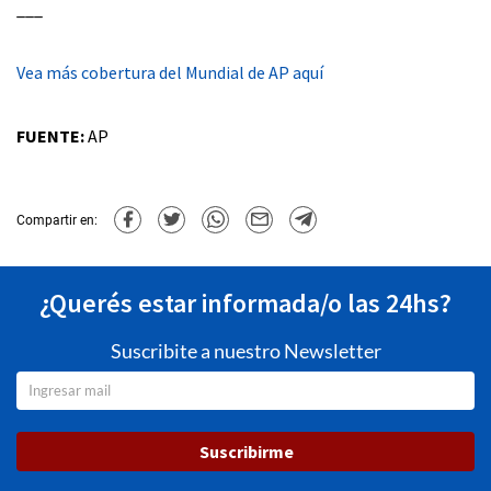
___
Vea más cobertura del Mundial de AP aquí
FUENTE:
AP
Compartir en:
¿Querés estar informada/o las 24hs?
Suscribite a nuestro Newsletter
Suscribirme