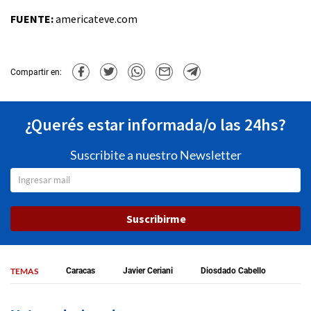
FUENTE:
americateve.com
Compartir en:
¿Querés estar informada/o las 24hs?
Suscribite a nuestro Newsletter
Suscribirme
TEMAS
Caracas
Javier Ceriani
Diosdado Cabello