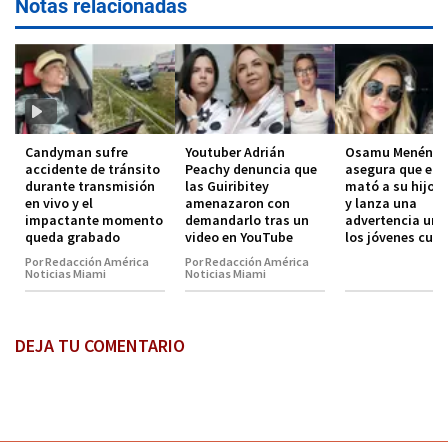
Notas relacionadas
Candyman sufre
Youtuber Adrián
Osamu Menénde
accidente de tránsito
Peachy denuncia que
asegura que el 
durante transmisión
las Guiribitey
mató a su hijo 
en vivo y el
amenazaron con
y lanza una
impactante momento
demandarlo tras un
advertencia urg
queda grabado
video en YouTube
los jóvenes cub
Por Redacción América
Por Redacción América
Noticias Miami
Noticias Miami
DEJA TU COMENTARIO