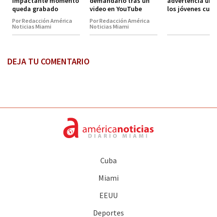
impactante momento
demandarlo tras un
advertencia urg
queda grabado
video en YouTube
los jóvenes cub
Por Redacción América
Por Redacción América
Noticias Miami
Noticias Miami
DEJA TU COMENTARIO
Cuba
Miami
EEUU
Deportes