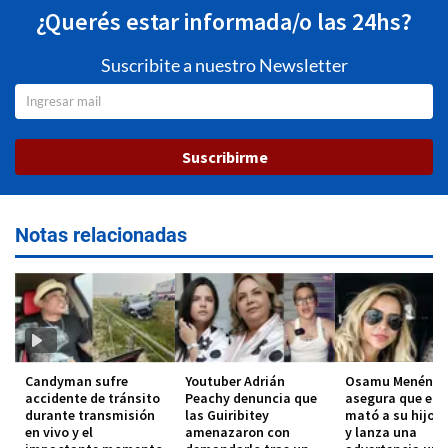
¿Querés estar informada/o las 24hs?
Suscribite a nuestro Newsletter
Suscribirme
Notas relacionadas
Candyman sufre
Youtuber Adrián
Osamu Menénde
accidente de tránsito
Peachy denuncia que
asegura que el 
durante transmisión
las Guiribitey
mató a su hijo 
en vivo y el
amenazaron con
y lanza una