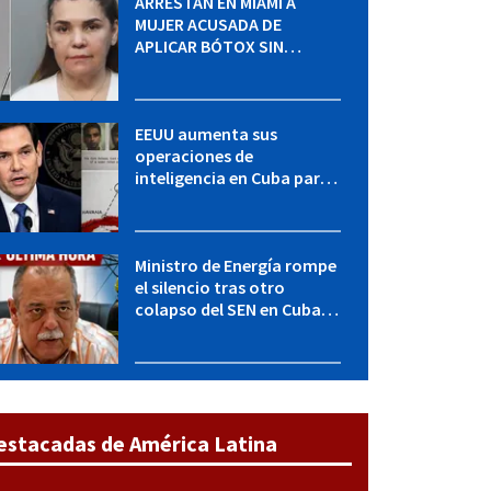
ARRESTAN EN MIAMI A
MUJER ACUSADA DE
APLICAR BÓTOX SIN
LICENCIA: una operación
encubierta destapó el
caso
EEUU aumenta sus
operaciones de
inteligencia en Cuba para
elevar la presión sobre el
régimen, según POLITICO
Ministro de Energía rompe
el silencio tras otro
colapso del SEN en Cuba:
"Seguimos adelante con
mucho empeño"
estacadas de América Latina