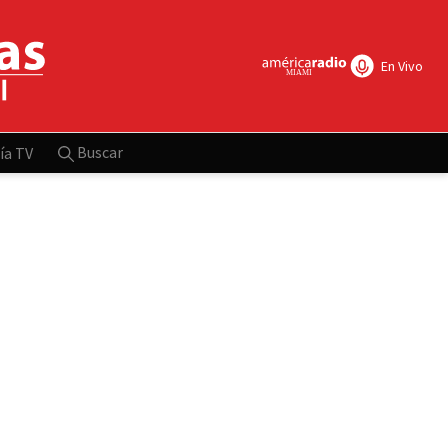
En Vivo
Buscar
ía TV