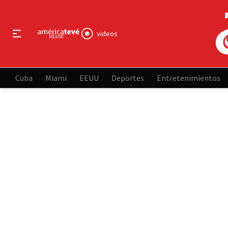
videos
Cuba
Miami
EEUU
Deportes
Entretenimientos