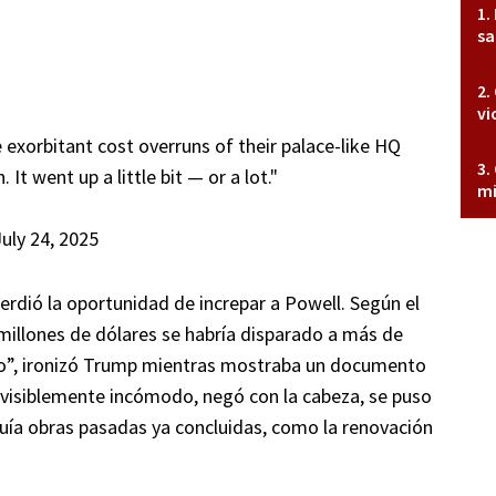
sa
vi
exorbitant cost overruns of their palace-like HQ
. It went up a little bit — or a lot."
mi
July 24, 2025
erdió la oportunidad de increpar a Powell. Según el
 millones de dólares se habría disparado a más de
cho”, ironizó Trump mientras mostraba un documento
, visiblemente incómodo, negó con la cabeza, se puso
cluía obras pasadas ya concluidas, como la renovación