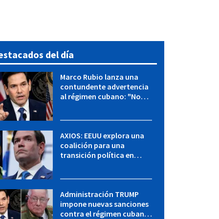
estacados del día
Marco Rubio lanza una
contundente advertencia
al régimen cubano: "No
hay válvulas de escape"
AXIOS: EEUU explora una
coalición para una
transición política en
Cuba y Marco Rubio habla
con "Raulito" Castro
Administración TRUMP
impone nuevas sanciones
contra el régimen cubano: