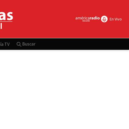
En Vivo
Buscar
ía TV