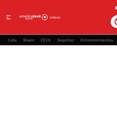
videos
Cuba
Miami
EEUU
Deportes
Entretenimientos