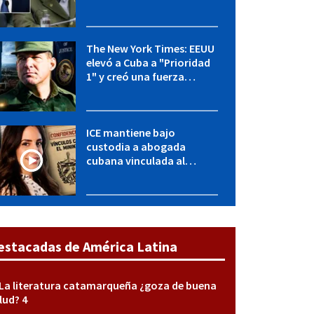
OFAC incluye a López Miera
y entidades militares
The New York Times: EEUU
elevó a Cuba a "Prioridad
1" y creó una fuerza
especial de la CIA
ICE mantiene bajo
custodia a abogada
cubana vinculada al
MININT: esto es lo que se
sabe del caso
estacadas de América Latina
La literatura catamarqueña ¿goza de buena
lud? 4