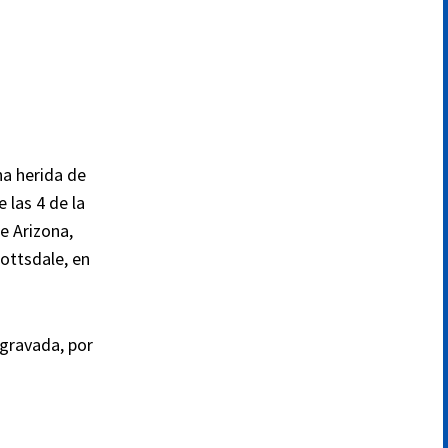
na herida de
 las 4 de la
e Arizona,
ottsdale, en
gravada, por