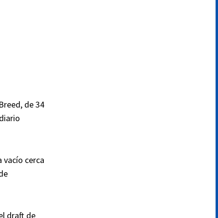
 Breed, de 34
diario
a vacío cerca
 de
l draft de