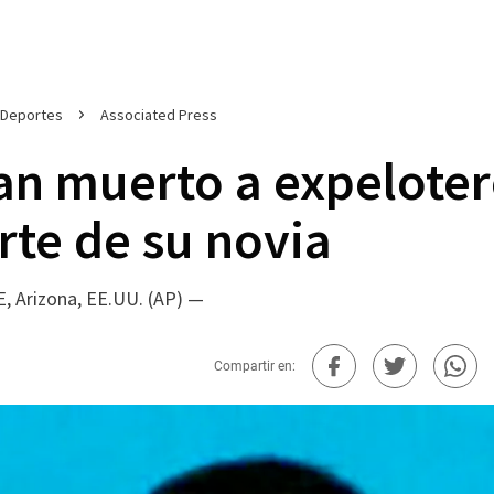
Deportes
Associated Press
an muerto a expelote
te de su novia
 Arizona, EE.UU. (AP) —
Compartir en: