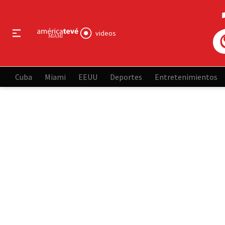
videos
Cuba
Miami
EEUU
Deportes
Entretenimientos