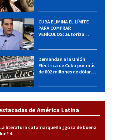
MININT: esto es lo que se
sabe del caso
CUBA ELIMINA EL LÍMITE
PARA COMPRAR
VEHÍCULOS: autoriza
adquirir autos sin
restricción de cantidad
Demandan a la Unión
Eléctrica de Cuba por más
de 802 millones de dólares
bajo la Ley Helms-Burton
estacadas de América Latina
La literatura catamarqueña ¿goza de buena
lud? 4