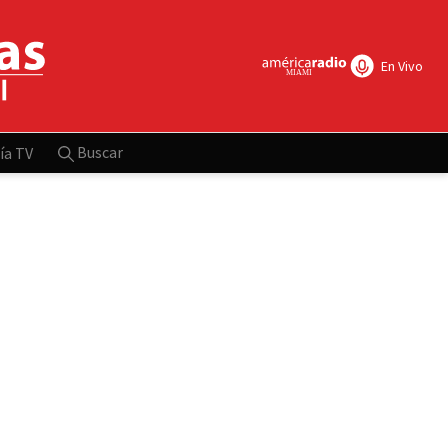
En Vivo
Buscar
ía TV