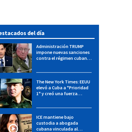
estacados del día
Administración TRUMP
impone nuevas sanciones
contra el régimen cubano:
OFAC incluye a López Miera
y entidades militares
The New York Times: EEUU
elevó a Cuba a "Prioridad
1" y creó una fuerza
especial de la CIA
ICE mantiene bajo
custodia a abogada
cubana vinculada al