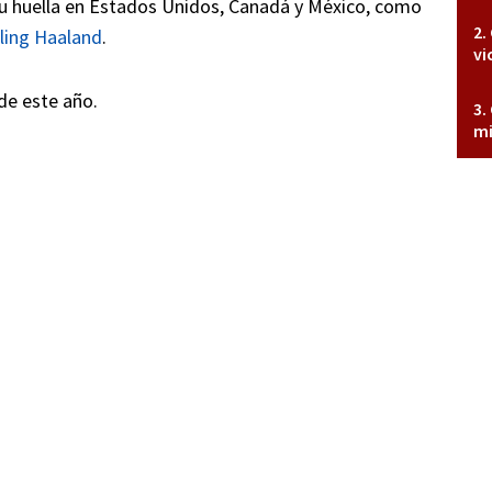
su huella en Estados Unidos, Canadá y México, como
ling Haaland
.
vi
de este año.
mi