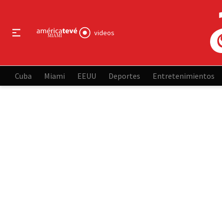
videos
Cuba
Miami
EEUU
Deportes
Entretenimientos