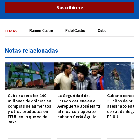
Suscribirme
TEMAS
Ramón Castro
Fidel Castro
Cuba
Notas relacionadas
Cuba supera los 100
La Seguridad del
Cubano condena
millones de dólares en
Estado detiene en el
30 años de prisi
compras de alimentos
Aeropuerto José Martí
asesinato en un
y otros productos en
al músico y opositor
de salida ilegal 
EEUU en lo que va de
cubano Gorki Águila
EE.UU.
2024