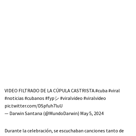
VIDEO FILTRADO DE LA CÚPULA CASTRISTA.
#cuba
#viral
#noticias
#cubanos
#fypシ
#viralvideo
#viralvideo
pic.twitter.com/DSpfuh7luU
— Darwin Santana (@MundoDarwin)
May 5, 2024
Durante la celebración, se escuchaban canciones tanto de