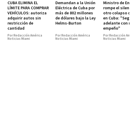
CUBA ELIMINA EL
Demandan a la Unión
Ministro de Ener
LÍMITE PARA COMPRAR
Eléctrica de Cuba por
rompe el silenci
VEHÍCULOS: autoriza
más de 802 millones
otro colapso de
adquirir autos sin
de dólares bajo la Ley
en Cuba: "Segu
restricción de
Helms-Burton
adelante con m
cantidad
empeño"
Por Redacción América
Por Redacción América
Por Redacción Amér
Noticias Miami
Noticias Miami
Noticias Miami